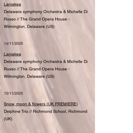
Laniakea
Delaware symphony Orchestra & Michelle Di
Russo // The Grand Opera House -
Wilmington, Delaware (US)
14/11/2025
Laniakea
Delaware symphony Orchestra & Michelle Di
Russo // The Grand Opera House -
Wilmington, Delaware (US)
15/11/2025
Snow, moon & flowers (UK PREMIERE)
Delphine Trio // Richmond School, Richmond
(UK)