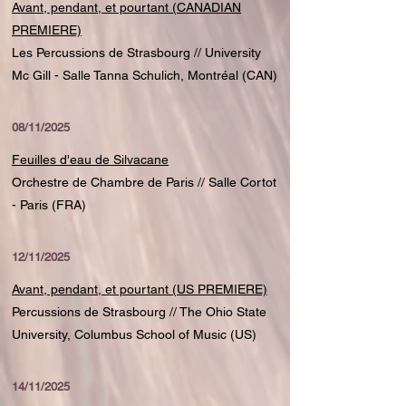
Avant, pendant, et pourtant (CANADIAN
PREMIERE)
Les Percussions de Strasbourg // University
Mc Gill - Salle Tanna Schulich, Montréal (CAN)
08/11/2025
Feuilles d'eau de Silvacane
Orchestre de Chambre de Paris // Salle Cortot
- Paris (FRA)
12/11/2025
Avant, pendant, et pourtant (US PREMIERE)
Percussions de Strasbourg // The Ohio State
University, Columbus School of Music (US)
14/11/2025